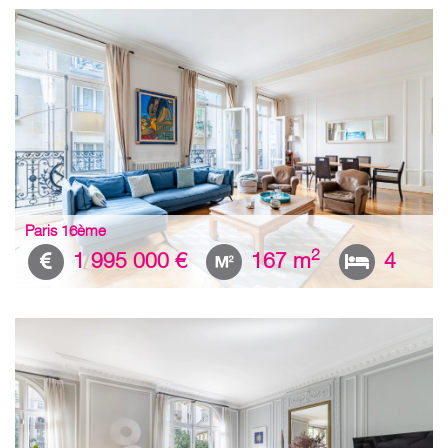
Paris 16ème
2
1 995 000 €
167 m
4