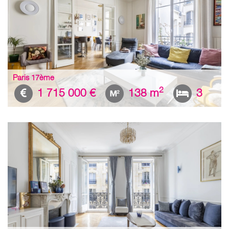
Paris 17ème
2
1 715 000 €
138 m
3