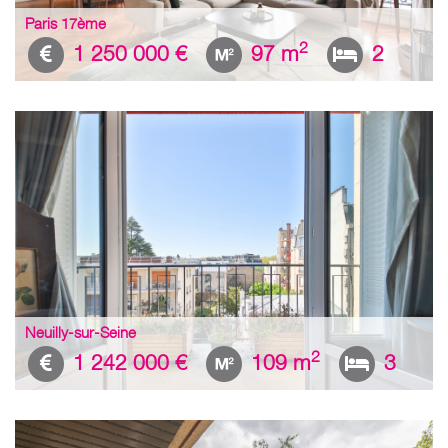
Paris 17ème
2
1 250 000 €
97 m
2
Neuilly-sur-Seine
2
1 242 000 €
109 m
3