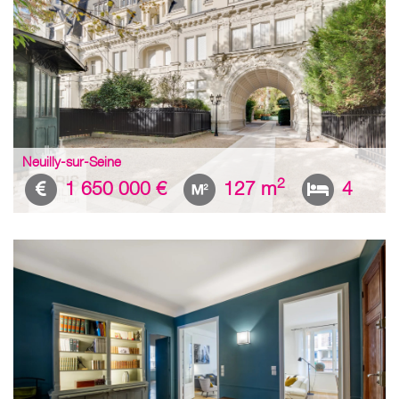
Neuilly-sur-Seine
2
1 650 000 €
127 m
4