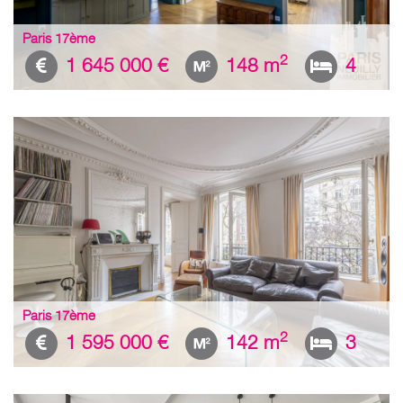
Paris 17ème
2
1 645 000 €
148 m
4
Paris 17ème
2
1 595 000 €
142 m
3