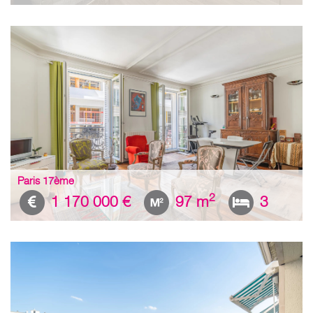
Paris 17ème
2
1 170 000 €
97 m
3