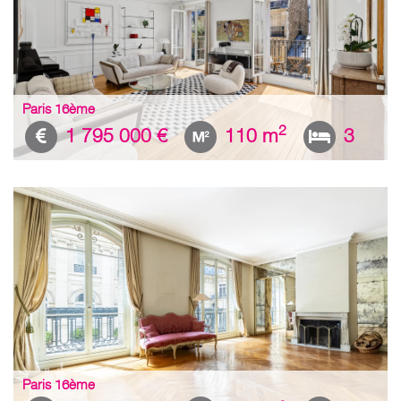
Paris 16ème
2
1 795 000 €
110 m
3
Paris 16ème