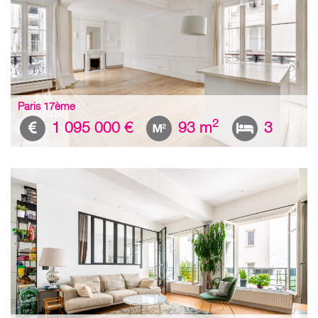
Paris 17ème
2
1 095 000 €
93 m
3