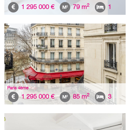
2
1 295 000 €
79 m
1
Paris 4ème
2
1 295 000 €
85 m
3