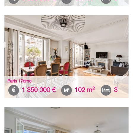
Paris 17ème
2
1 350 000 €
102 m
3