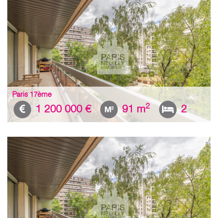
Paris 17ème
2
1 200 000 €
91 m
2