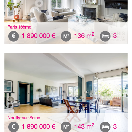
Paris 16ème
2
1 890 000 €
136 m
3
Neuilly-sur-Seine
2
1 890 000 €
143 m
3