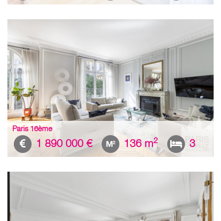
Paris 16ème
2
1 890 000 €
136 m
3