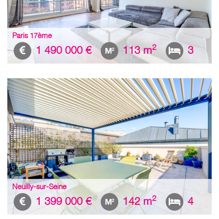
Paris 17ème
2
1 490 000 €
113 m
3
Neuilly-sur-Seine
2
1 399 000 €
142 m
4