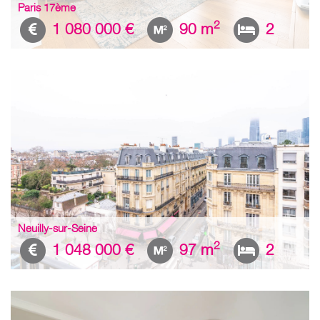
Paris 17ème
2
1 080 000 €
90 m
2
Neuilly-sur-Seine
2
1 048 000 €
97 m
2