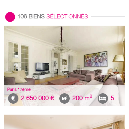
106
BIENS
SÉLECTIONNÉS
Paris 17ème
2
2 650 000 €
200 m
5