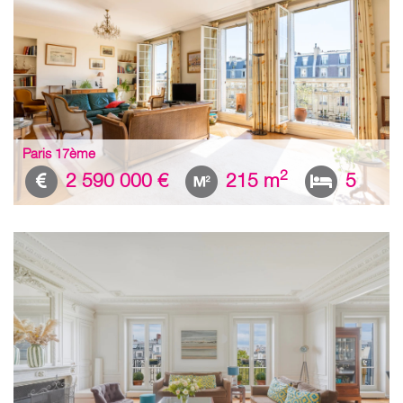
Paris 17ème
2
2 590 000 €
215 m
5