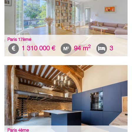
Paris 17ème
2
1 310 000 €
94 m
3
Paris 4ème