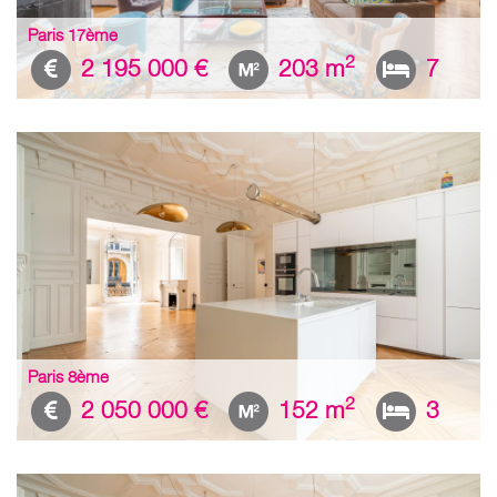
Paris 17ème
2
2 195 000 €
203 m
7
Paris 8ème
2
2 050 000 €
152 m
3