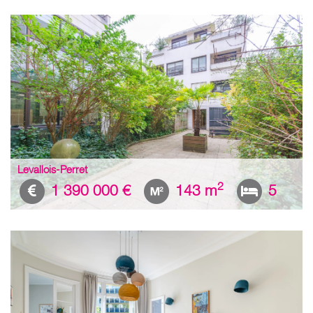
Levallois-Perret
2
1 390 000 €
143 m
5