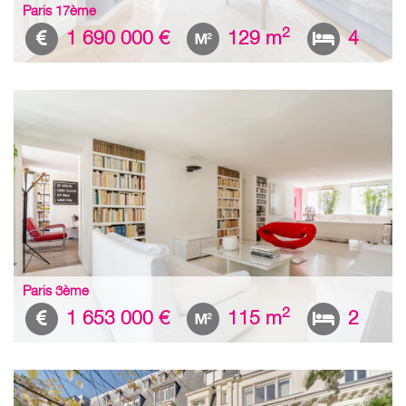
Paris 17ème
2
1 690 000 €
129 m
4
Paris 3ème
2
1 653 000 €
115 m
2