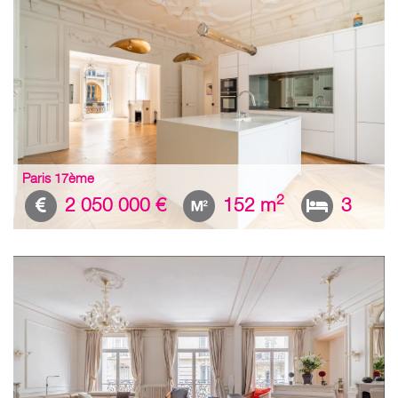
Paris 17ème
2
2 050 000 €
152 m
3