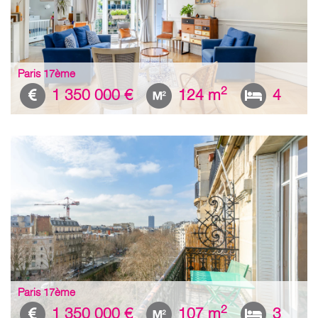
Paris 17ème
2
1 350 000 €
124 m
4
Paris 17ème
2
1 350 000 €
107 m
3