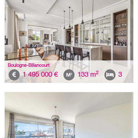
Boulogne-Billancourt
2
1 495 000 €
133 m
3