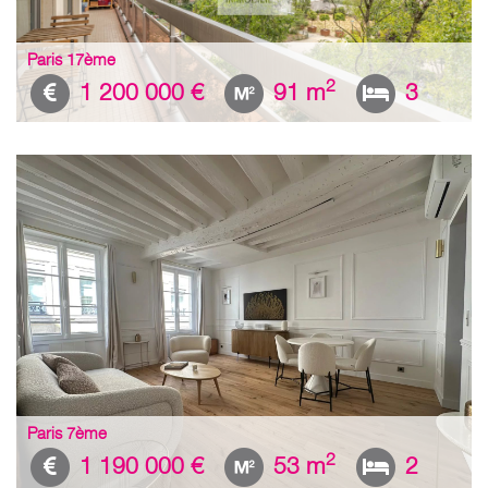
Paris 17ème
2
1 200 000 €
91 m
3
Paris 7ème
2
1 190 000 €
53 m
2