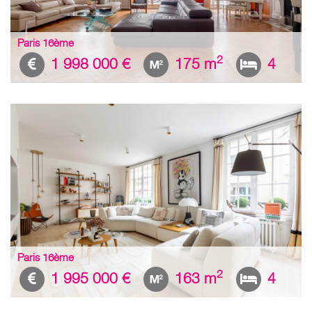
Paris 16ème
2
1 998 000 €
175 m
4
Paris 16ème
2
1 995 000 €
163 m
4