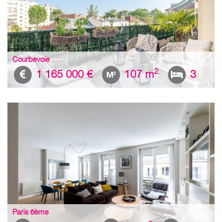
Courbevoie
2
1 165 000 €
107 m
3
Paris 6ème