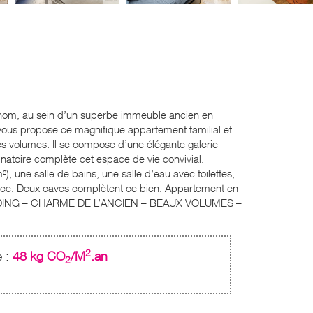
enom, au sein d’un superbe immeuble ancien en
r vous propose ce magnifique appartement familial et
es volumes. Il se compose d’une élégante galerie
natoire complète cet espace de vie convivial.
, une salle de bains, une salle d’eau avec toilettes,
lace. Deux caves complètent ce bien. Appartement en
DE STANDING – CHARME DE L’ANCIEN – BEAUX VOLUMES –
2
e :
48 kg CO
/M
.an
2