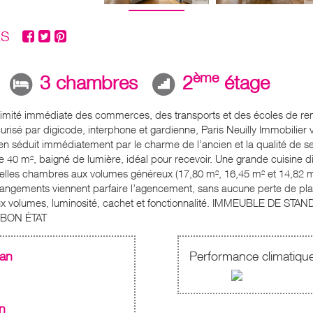
ES
ème
3 chambres
2
étage
oximité immédiate des commerces, des transports et des écoles de r
curisé par digicode, interphone et gardienne, Paris Neuilly Immobilie
ien séduit immédiatement par le charme de l’ancien et la qualité de s
 40 m², baigné de lumière, idéal pour recevoir. Une grande cuisine di
belles chambres aux volumes généreux (17,80 m², 16,45 m² et 14,82 m²)
 rangements viennent parfaire l’agencement, sans aucune perte de p
 : beaux volumes, luminosité, cachet et fonctionnalité. IMMEUBLE 
 BON ÉTAT
.an
Performance climatiqu
n