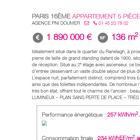
PARIS 16ÈME
APPARTEMENT 5 PIÈC
AGENCE PNI DOUMER
01 45 20 78 02
2
1 890 000 €
136 m
Idéalement situé dans le quartier du Ranelagh, à pr
pierre de taille de grand standing datant de 1900, sé
de réception. Situé au 2ᵉ étage avec ascenseur, ce b
d’entrée desservant un vaste double séjour de plus de
L’espace nuit, parfaitement distinct, comprend trois 
ainsi que des toilettes indépendantes. De nombreux
très bon état, offrant tout le charme de l’ancien
LUMINEUX – PLAN SANS PERTE DE PLACE – TRÈS
2
Performance énergétique :
257 kWh/m
2
Consommation finale :
234 kWhEF/m
.a