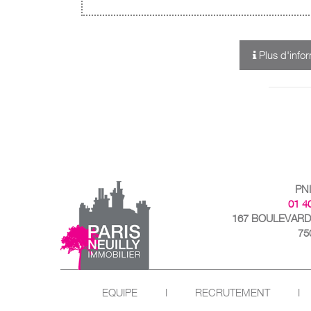
Plus d'info
PN
01 4
167 BOULEVARD
75
EQUIPE
I
RECRUTEMENT
I