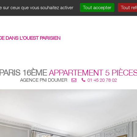
Tout accepter
Tout re
le sur ceux que vous souhaitez activer
VENTE
LOCATION
GESTION LOCATIVE
CO
CE DANS L’OUEST PARISIEN
PARIS 16ÈME
APPARTEMENT 5 PIÈCE
AGENCE PNI DOUMER
01 45 20 78 02