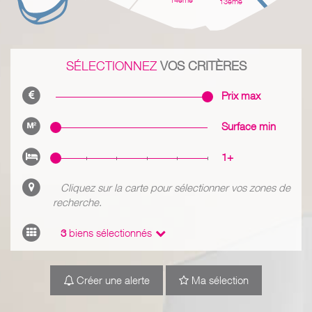
14ème
13ème
SÉLECTIONNEZ
VOS CRITÈRES
Prix max
Surface min
1+
Cliquez sur la carte pour sélectionner vos zones de
recherche.
3
biens sélectionnés
Créer une alerte
Ma sélection