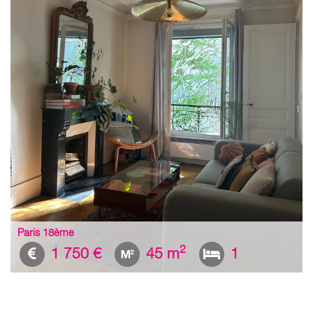
Paris 18ème
2
1 750 €
45 m
1