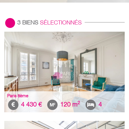
3
BIENS
SÉLECTIONNÉS
Paris 8ème
2
4 430 €
120 m
4