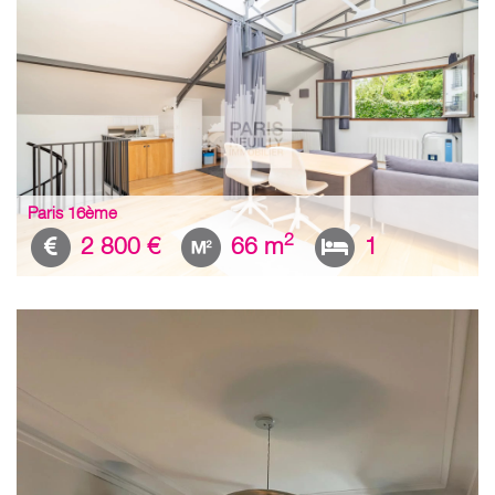
Paris 16ème
2
2 800 €
66 m
1