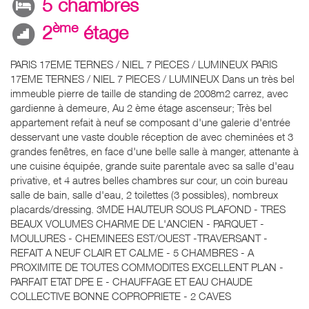
5 chambres
ème
2
étage
PARIS 17EME TERNES / NIEL 7 PIECES / LUMINEUX PARIS
17EME TERNES / NIEL 7 PIECES / LUMINEUX Dans un très bel
immeuble pierre de taille de standing de 2008m2 carrez, avec
gardienne à demeure, Au 2 ème étage ascenseur; Très bel
appartement refait à neuf se composant d'une galerie d'entrée
desservant une vaste double réception de avec cheminées et 3
grandes fenêtres, en face d'une belle salle à manger, attenante à
une cuisine équipée, grande suite parentale avec sa salle d'eau
privative, et 4 autres belles chambres sur cour, un coin bureau
salle de bain, salle d'eau, 2 toilettes (3 possibles), nombreux
placards/dressing. 3MDE HAUTEUR SOUS PLAFOND - TRES
BEAUX VOLUMES CHARME DE L'ANCIEN - PARQUET -
MOULURES - CHEMINEES EST/OUEST -TRAVERSANT -
REFAIT A NEUF CLAIR ET CALME - 5 CHAMBRES - A
PROXIMITE DE TOUTES COMMODITES EXCELLENT PLAN -
PARFAIT ETAT DPE E - CHAUFFAGE ET EAU CHAUDE
COLLECTIVE BONNE COPROPRIETE - 2 CAVES