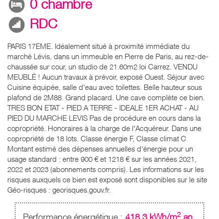
0 chambre
RDC
PARIS 17EME. Idéalement situé à proximité immédiate du
marché Lévis, dans un immeuble en Pierre de Paris, au rez-de-
chaussée sur cour, un studio de 21.60m2 loi Carrez. VENDU
MEUBLÉ ! Aucun travaux à prévoir, exposé Ouest. Séjour avec
Cuisine équipée, salle d'eau avec toilettes. Belle hauteur sous
plafond de 2M88. Grand placard. Une cave complète ce bien.
TRES BON ETAT - PIED A TERRE - IDEALE 1ER ACHAT - AU
PIED DU MARCHE LEVIS Pas de procédure en cours dans la
copropriété. Honoraires à la charge de l'Acquéreur. Dans une
copropriété de 18 lots. Classe énergie F, Classe climat C
Montant estimé des dépenses annuelles d'énergie pour un
usage standard : entre 900 € et 1218 € sur les années 2021,
2022 et 2023 (abonnements compris). Les informations sur les
risques auxquels ce bien est exposé sont disponibles sur le site
Géo-risques : georisques.gouv.fr.
2
Performance énergétique :
418.3 kWh/m
.an