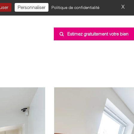
X
Mas
fuser
Personnaliser
Politique de confidentialité
NTACT
RECRUTEMENT
Estimez gratuitement votre bien