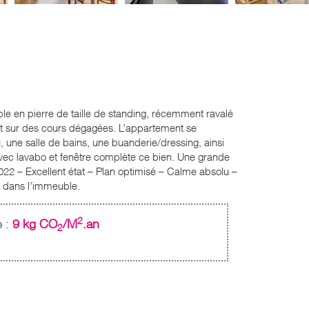
 pierre de taille de standing, récemment ravalé
ant sur des cours dégagées. L’appartement se
une salle de bains, une buanderie/dressing, ainsi
vec lavabo et fenêtre complète ce bien. Une grande
022 – Excellent état – Plan optimisé – Calme absolu –
s dans l’immeuble.
2
e :
9 kg CO
/M
.an
2