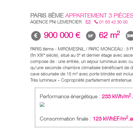
PARIS 8ÈME
APPARTEMENT 3 PIÈCE
AGENCE PNI LEMERCIER
01 53 42 30 00
2
900 000 €
62 m
PARIS 8ème - MIROMESNIL / PARC MONCEAU : 3 PIEC
(fin XIXᵉ siècle), situé au 5ᵉ et dernier étage avec
compose de : une entrée, un séjour lumineux avec cu
qu’une seconde chambre climatisée bénéficiant de de
cave sécurisée de 15 m² avec porte blindée est inclus
Très lumineux – Copropriété parfaitement entretenue
2
Performance énergétique :
233 kWh/m
2
Consommation finale :
123 kWhEF/m
.a