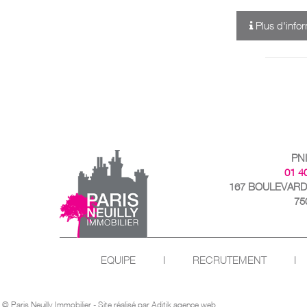
Plus d'info
PN
01 4
167 BOULEVARD
75
EQUIPE
I
RECRUTEMENT
I
© Paris Neuilly Immobilier - Site réalisé par
Aditik agence web