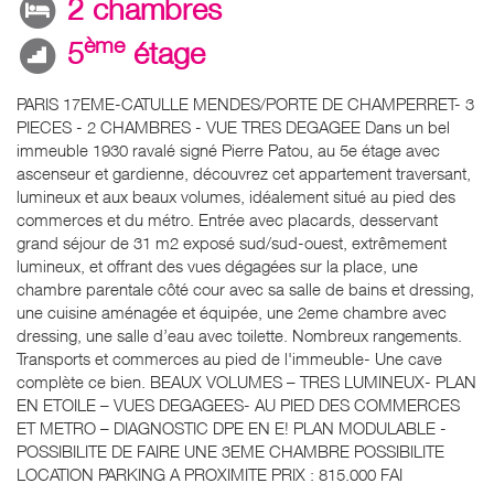
2 chambres
ème
5
étage
PARIS 17EME-CATULLE MENDES/PORTE DE CHAMPERRET- 3
PIECES - 2 CHAMBRES - VUE TRES DEGAGEE Dans un bel
immeuble 1930 ravalé signé Pierre Patou, au 5e étage avec
ascenseur et gardienne, découvrez cet appartement traversant,
lumineux et aux beaux volumes, idéalement situé au pied des
commerces et du métro. Entrée avec placards, desservant
grand séjour de 31 m2 exposé sud/sud-ouest, extrêmement
lumineux, et offrant des vues dégagées sur la place, une
chambre parentale côté cour avec sa salle de bains et dressing,
une cuisine aménagée et équipée, une 2eme chambre avec
dressing, une salle d’eau avec toilette. Nombreux rangements.
Transports et commerces au pied de l'immeuble- Une cave
complète ce bien. BEAUX VOLUMES – TRES LUMINEUX- PLAN
EN ETOILE – VUES DEGAGEES- AU PIED DES COMMERCES
ET METRO – DIAGNOSTIC DPE EN E! PLAN MODULABLE -
POSSIBILITE DE FAIRE UNE 3EME CHAMBRE POSSIBILITE
LOCATION PARKING A PROXIMITE PRIX : 815.000 FAI